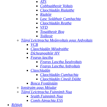
ATS
Cobhsaitheoir Voltais
Claochladán Rialaithe
Rialtóir
Lasc Soláthair Cumhachta
Claochladán Reatha
VFD
Tosaitheoir Bog
Toilleoir
Táirgí Leictreacha Meánvoltais agus Ardvoltais
VCB
Claochladán Méadraithe
Dícheangaltóir HV
Fearas lasctha
Fearas Lasctha Ísealvoltais
Fearas Lasctha Ardvoltais
Claochladán
Claochladán Cumhachta
Claochladán Cineál Dáilte
Bosca Fostáisiúin
Ionstraim agus Méadar
Táirgí Leictreacha Fuinnimh Nua
Sraith Fuinnimh Nua
Comh-Aireachta ESS
Réitigh