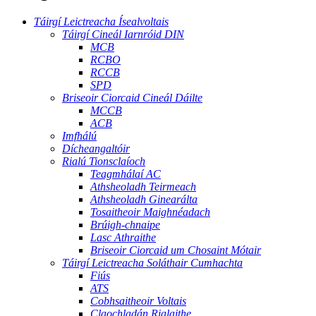
Táirgí Leictreacha Ísealvoltais
Táirgí Cineál Iarnróid DIN
MCB
RCBO
RCCB
SPD
Briseoir Ciorcaid Cineál Dáilte
MCCB
ACB
Imfhálú
Dícheangaltóir
Rialú Tionsclaíoch
Teagmhálaí AC
Athsheoladh Teirmeach
Athsheoladh Ginearálta
Tosaitheoir Maighnéadach
Brúigh-chnaipe
Lasc Athraithe
Briseoir Ciorcaid um Chosaint Mótair
Táirgí Leictreacha Soláthair Cumhachta
Fiús
ATS
Cobhsaitheoir Voltais
Claochladán Rialaithe