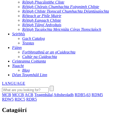
Réitigh Phacáistithe Cliste
Réitigh Chórais Chumhachta Foirgnimh Chliste
Réitigh Chliste Tionscail Chumhachta Déantúsaíochta
Réiteach ar Phíle Muirir
Réitigh Eangach Chliste
Réitigh Táirgí Ardvoltais
Réitigh Tacaíochta Meicniúla Córas Tionsclaíoch
Seirbhís
Gach Catalog
Teastas
Fúinn
Forbhreathnú ar an gCuideachta
Cultúr na Cuideachta
Ceisteanna Coitianta
Nuacht
Blag
Déan Teagmháil Linn
LANGUAGE
MCB
MCCB
ACB
Teagmhálaí
Athsheoladh
RDB5-63
RDM5
RDW5
RDC5
RDR5
Catagóirí