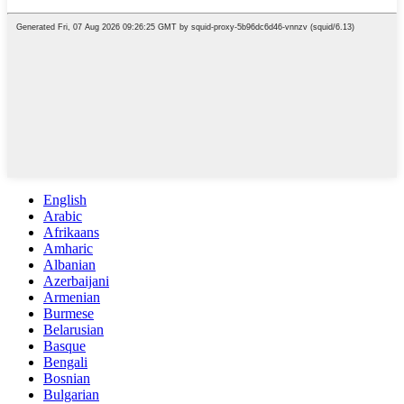
English
Arabic
Afrikaans
Amharic
Albanian
Azerbaijani
Armenian
Burmese
Belarusian
Basque
Bengali
Bosnian
Bulgarian