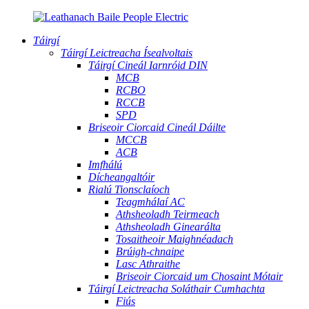
Táirgí
Táirgí Leictreacha Ísealvoltais
Táirgí Cineál Iarnróid DIN
MCB
RCBO
RCCB
SPD
Briseoir Ciorcaid Cineál Dáilte
MCCB
ACB
Imfhálú
Dícheangaltóir
Rialú Tionsclaíoch
Teagmhálaí AC
Athsheoladh Teirmeach
Athsheoladh Ginearálta
Tosaitheoir Maighnéadach
Brúigh-chnaipe
Lasc Athraithe
Briseoir Ciorcaid um Chosaint Mótair
Táirgí Leictreacha Soláthair Cumhachta
Fiús