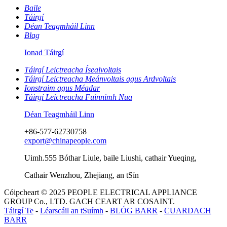
Baile
Táirgí
Déan Teagmháil Linn
Blag
Ionad Táirgí
Táirgí Leictreacha Ísealvoltais
Táirgí Leictreacha Meánvoltais agus Ardvoltais
Ionstraim agus Méadar
Táirgí Leictreacha Fuinnimh Nua
Déan Teagmháil Linn
+86-577-62730758
export@chinapeople.com
Uimh.555 Bóthar Liule, baile Liushi, cathair Yueqing,
Cathair Wenzhou, Zhejiang, an tSín
Cóipcheart © 2025 PEOPLE ELECTRICAL APPLIANCE
GROUP Co., LTD. GACH CEART AR COSAINT.
Táirgí Te
-
Léarscáil an tSuímh
-
BLÓG BARR
-
CUARDACH
BARR