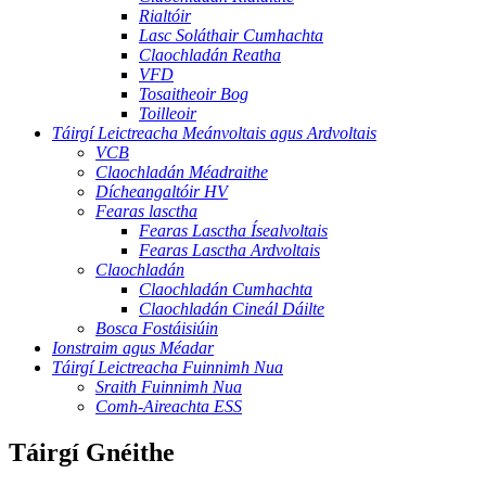
Rialtóir
Lasc Soláthair Cumhachta
Claochladán Reatha
VFD
Tosaitheoir Bog
Toilleoir
Táirgí Leictreacha Meánvoltais agus Ardvoltais
VCB
Claochladán Méadraithe
Dícheangaltóir HV
Fearas lasctha
Fearas Lasctha Ísealvoltais
Fearas Lasctha Ardvoltais
Claochladán
Claochladán Cumhachta
Claochladán Cineál Dáilte
Bosca Fostáisiúin
Ionstraim agus Méadar
Táirgí Leictreacha Fuinnimh Nua
Sraith Fuinnimh Nua
Comh-Aireachta ESS
Táirgí Gnéithe