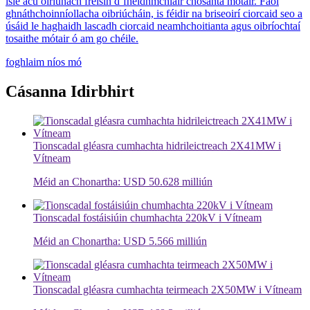
ísle acu oiriúnach freisin d’fheidhmchláir chosanta mótair. Faoi
ghnáthchoinníollacha oibriúcháin, is féidir na briseoirí ciorcaid seo a
úsáid le haghaidh lascadh ciorcaid neamhchoitianta agus oibríochtaí
tosaithe mótair ó am go chéile.
foghlaim níos mó
Cásanna Idirbhirt
Tionscadal gléasra cumhachta hidrileictreach 2X41MW i
Vítneam
Méid an Chonartha: USD 50.628 milliún
Tionscadal fostáisiúin chumhachta 220kV i Vítneam
Méid an Chonartha: USD 5.566 milliún
Tionscadal gléasra cumhachta teirmeach 2X50MW i Vítneam