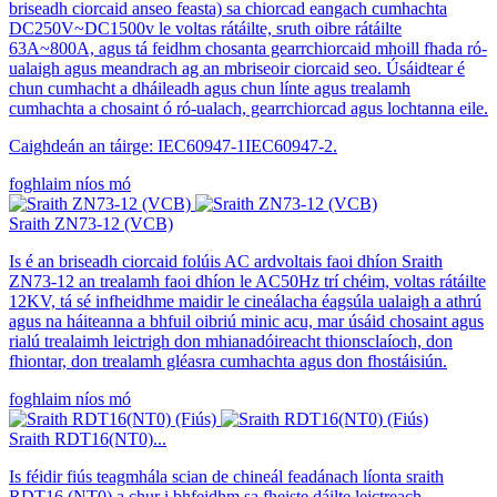
briseadh ciorcaid anseo feasta) sa chiorcad eangach cumhachta
DC250V~DC1500v le voltas rátáilte, sruth oibre rátáilte
63A~800A, agus tá feidhm chosanta gearrchiorcaid mhoill fhada ró-
ualaigh agus meandrach ag an mbriseoir ciorcaid seo. Úsáidtear é
chun cumhacht a dháileadh agus chun línte agus trealamh
cumhachta a chosaint ó ró-ualach, gearrchiorcad agus lochtanna eile.
Caighdeán an táirge: IEC60947-1IEC60947-2.
foghlaim níos mó
Sraith ZN73-12 (VCB)
Is é an briseadh ciorcaid folúis AC ardvoltais faoi dhíon Sraith
ZN73-12 an trealamh faoi dhíon le AC50Hz trí chéim, voltas rátáilte
12KV, tá sé infheidhme maidir le cineálacha éagsúla ualaigh a athrú
agus na háiteanna a bhfuil oibriú minic acu, mar úsáid chosaint agus
rialú trealaimh leictrigh don mhianadóireacht thionsclaíoch, don
fhiontar, don trealamh gléasra cumhachta agus don fhostáisiún.
foghlaim níos mó
Sraith RDT16(NT0)...
Is féidir fiús teagmhála scian de chineál feadánach líonta sraith
RDT16 (NT0) a chur i bhfeidhm sa fheiste dáilte leictreach