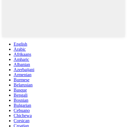
English
Arabic
Afrikaans
Amharic
Albanian
Azerbaijani
Armenian
Burmese
Belarusian
Basque
Bengali
Bosnian
Bulgarian
Cebuano
Chichewa
Corsican
Croatian