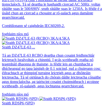
tionsclaíoch. Tá sé deartha le haghaidh ciorcad AC 50Hz, voltas
rátáilte suas le 500/690V, sruth rátáilte suas le 1250A. Is féidir é a
úsáid chun an ciorcad a chosaint ar ró-ualach agus damáiste
gearrchiorcaid.
Comhlíonann sé caighdeán IEC60269-2.
foghlaim níos mó
Sraith DZ47LE-63 ...
Tá an DZ47LE-63 RCBO deartha chun cosaint feidhmchlár
leictreach ísealvoltais a chinntiú. I gcás sceitheadh ​​reatha nó
teagmháil dhaonna de thaisme, is féidir leis an chumhacht a
dhícheangal go tapa laistigh de 0.1 soicind, rud a chuireann cosc ​​​​
éifeachtach ar thimpistí turraing leictrigh agus ar dhóiteáin
leictreacha. Tá sé oiriúnach do chórais dáilte leictreacha cónaithe
agus tionsclaíocha, ag tairiscint cosaint chuimsitheach i gcoinne
sceitheadh, ró-ualaigh, agus lochtanna gearrchiorcaid.
foghlaim níos mó
Sraith RDSP6 (SPD)