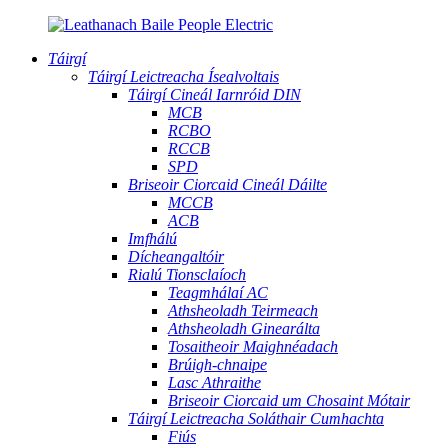
Táirgí
Táirgí Leictreacha Ísealvoltais
Táirgí Cineál Iarnróid DIN
MCB
RCBO
RCCB
SPD
Briseoir Ciorcaid Cineál Dáilte
MCCB
ACB
Imfhálú
Dícheangaltóir
Rialú Tionsclaíoch
Teagmhálaí AC
Athsheoladh Teirmeach
Athsheoladh Ginearálta
Tosaitheoir Maighnéadach
Brúigh-chnaipe
Lasc Athraithe
Briseoir Ciorcaid um Chosaint Mótair
Táirgí Leictreacha Soláthair Cumhachta
Fiús