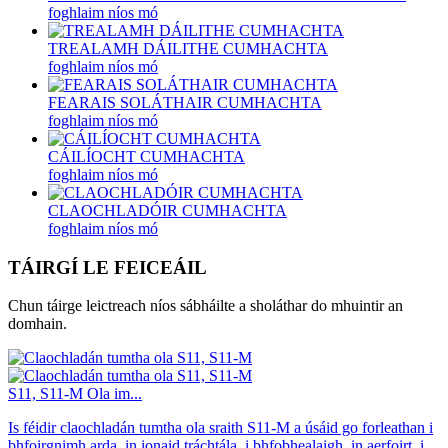
foghlaim níos mó
TREALAMH DÁILITHE CUMHACHTA
foghlaim níos mó
FEARAIS SOLÁTHAIR CUMHACHTA
foghlaim níos mó
CÁILÍOCHT CUMHACHTA
foghlaim níos mó
CLAOCHLADÓIR CUMHACHTA
foghlaim níos mó
TÁIRGÍ LE FEICEÁIL
Chun táirge leictreach níos sábháilte a sholáthar do mhuintir an
domhain.
S11, S11-M Ola im...
Is féidir claochladán tumtha ola sraith S11-M a úsáid go forleathan i
bhfoirgnimh arda, in ionaid tráchtála, i bhfobhealaigh, in aerfoirt, i