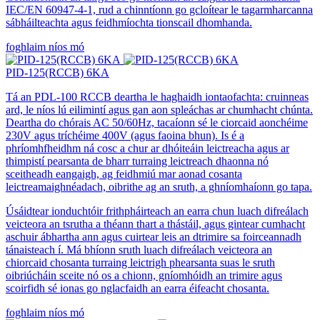
IEC/EN 60947-4-1, rud a chinntíonn go gcloítear le tagarmharcanna
sábháilteachta agus feidhmíochta tionscail dhomhanda.
foghlaim níos mó
PID-125(RCCB) 6KA
Tá an PDL-100 RCCB deartha le haghaidh iontaofachta: cruinneas
ard, le níos lú eilimintí agus gan aon spleáchas ar chumhacht chúnta.
Deartha do chórais AC 50/60Hz, tacaíonn sé le ciorcaid aonchéime
230V agus tríchéime 400V (agus faoina bhun). Is é a
phríomhfheidhm ná cosc ​​a chur ar dhóiteáin leictreacha agus ar
thimpistí pearsanta de bharr turraing leictreach dhaonna nó
sceitheadh ​​​​eangaigh, ag feidhmiú mar aonad cosanta
leictreamaighnéadach, oibrithe ag an sruth, a ghníomhaíonn go tapa.
Úsáidtear ionduchtóir frithpháirteach an earra chun luach difreálach
veicteora an tsrutha a théann thart a thástáil, agus gintear cumhacht
aschuir ábhartha ann agus cuirtear leis an dtrimire sa foirceannadh
tánaisteach í. Má bhíonn sruth luach difreálach veicteora an
chiorcaid chosanta turraing leictrigh phearsanta suas le sruth
oibriúcháin sceite nó os a chionn, gníomhóidh an trimire agus
scoirfidh sé ionas go nglacfaidh an earra éifeacht chosanta.
foghlaim níos mó