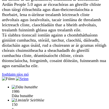
Ardán People 5.0 agus ar éiceachóras an ghreille chliste
chun táirgí éifeachtúla agus dian-theicneolaíochta a
fhorbairt, lena n-áirítear trealamh leictreach cliste
ardvoltais agus ísealvoltais, tacair iomlána de threalamh
leictreach cliste, claochladáin thar a bheith ardvoltais,
trealamh fuinnimh ghlasa agus trealamh eile.
Tá slabhra tionscail iomlán againn a chomhtháthaíonn
giniúint cumhachta, stóráil, tarchur, claochlú, dáileadh,
díolacháin agus úsáid, rud a chuireann ar ár gcumas réitigh
chórais chuimsitheacha a sheachadadh do ghreillí
cumhachta cliste, déantúsaíocht chliste, córais
thionsclaíocha, foirgnimh, cosaint dóiteáin, fuinneamh nua
agus earnálacha eile.
foghlaim níos mó
1986
Dáta bunaithe
150
+