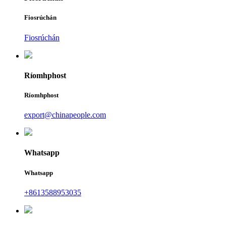
Fiosrúchán
Fiosrúchán
Ríomhphost
Ríomhphost
export@chinapeople.com
Whatsapp
Whatsapp
+8613588953035