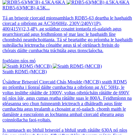
RDB5-63(MCB) 4.5K...
Tá an briseoir ciorcaid mionsamhlach RDB5-63 deartha le haghaidh
ciorcad a oibríonn ag AC50/60Hz, 230V/240V(1P),
400/415V(2,3,4P), ag soláthar cosaint iontaofa ró-ualaigh agus
gearrchiorcaid agus feidhmíonn sé mar lasc le haghaidh líne
chomhshó neamhchoitianta. Tá sé beartaithe go príomha le haghaidh
suiteálacha leictreacha cónaithe agus tá sé oiriúnach freisin do
chórais dáilte cumhachta tráchtála agus tionsclaíocha.
foghlaim níos mó
Sraith RDM5 (MCCB)
Úsáidtear Briseoirí Ciorcaid Chás Moulde (MCCB) sraith RDM5
go príomha i líonraí dáilte cumhachta a oibríonn ag AC 50Hz, le
voltas inslithe rátáilte de 1000V, voltas oibriúcháin rátáilte de 690V
nó níos ísle, agus cumas reatha rátáilte suas le 800A. Feidhmíonn na
gléasanna seo chun fuinneamh leictreach a dháileadh agus línte
cumhachta agus trealamh a chosaint ar ró-ualach, chomh maith le
damáiste a eascraíonn as lochtanna amhail ciorcaid ghearra agus
coinníollacha faoi-voltais.
Is suntasach go bhfuil briseoirí a bhfuil sruth rátáilte 630A nó níos