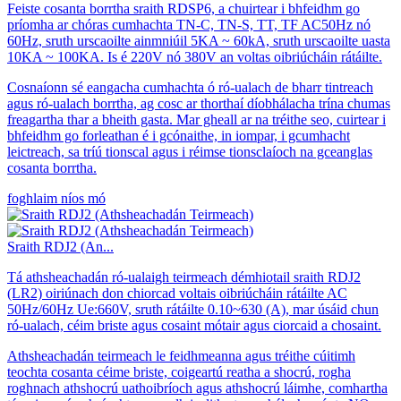
Feiste cosanta borrtha sraith RDSP6, a chuirtear i bhfeidhm go
príomha ar chóras cumhachta TN-C, TN-S, TT, TF AC50Hz nó
60Hz, sruth urscaoilte ainmniúil 5KA ~ 60kA, sruth urscaoilte uasta
10KA ~ 100KA. Is é 220V nó 380V an voltas oibriúcháin rátáilte.
Cosnaíonn sé eangacha cumhachta ó ró-ualach de bharr tintreach
agus ró-ualach borrtha, ag cosc ​​​​ar thorthaí díobhálacha trína chumas
freagartha thar a bheith gasta. Mar gheall ar na tréithe seo, cuirtear i
bhfeidhm go forleathan é i gcónaithe, in iompar, i gcumhacht
leictreach, sa tríú tionscal agus i réimse tionsclaíoch na gceanglas
cosanta borrtha.
foghlaim níos mó
Sraith RDJ2 (An...
Tá athsheachadán ró-ualaigh teirmeach démhiotail sraith RDJ2
(LR2) oiriúnach don chiorcad voltais oibriúcháin rátáilte AC
50Hz/60Hz Ue:660V, sruth rátáilte 0.10~630 (A), mar úsáid chun
ró-ualach, céim briste agus cosaint mótair agus ciorcaid a chosaint.
Athsheachadán teirmeach le feidhmeanna agus tréithe cúitimh
teochta cosanta céime briste, coigeartú reatha a shocrú, rogha
roghnach athshocrú uathoibríoch agus athshocrú láimhe, comhartha