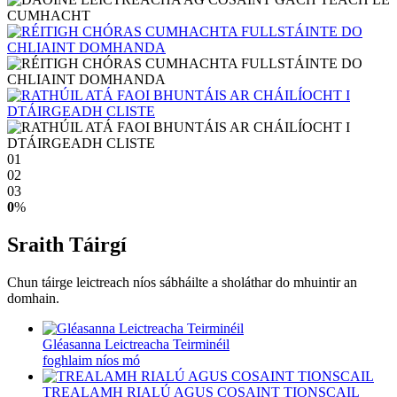
01
02
03
0
%
Sraith Táirgí
Chun táirge leictreach níos sábháilte a sholáthar do mhuintir an
domhain.
Gléasanna Leictreacha Teirminéil
foghlaim níos mó
TREALAMH RIALÚ AGUS COSAINT TIONSCAIL