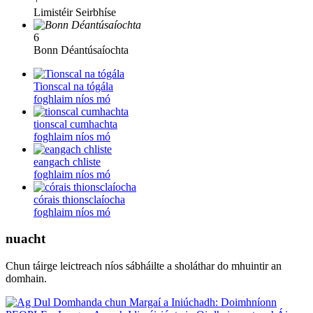
Limistéir Seirbhíse
6
Bonn Déantúsaíochta
Tionscal na tógála
foghlaim níos mó
tionscal cumhachta
foghlaim níos mó
eangach chliste
foghlaim níos mó
córais thionsclaíocha
foghlaim níos mó
nuacht
Chun táirge leictreach níos sábháilte a sholáthar do mhuintir an
domhain.