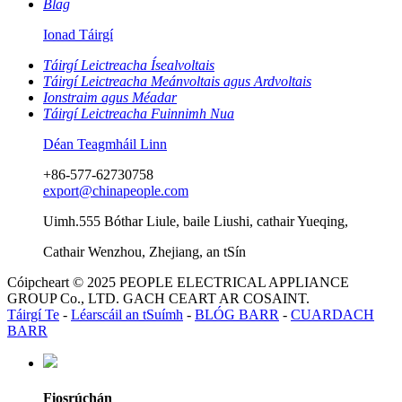
Blag
Ionad Táirgí
Táirgí Leictreacha Ísealvoltais
Táirgí Leictreacha Meánvoltais agus Ardvoltais
Ionstraim agus Méadar
Táirgí Leictreacha Fuinnimh Nua
Déan Teagmháil Linn
+86-577-62730758
export@chinapeople.com
Uimh.555 Bóthar Liule, baile Liushi, cathair Yueqing,
Cathair Wenzhou, Zhejiang, an tSín
Cóipcheart © 2025 PEOPLE ELECTRICAL APPLIANCE
GROUP Co., LTD. GACH CEART AR COSAINT.
Táirgí Te
-
Léarscáil an tSuímh
-
BLÓG BARR
-
CUARDACH
BARR
Fiosrúchán