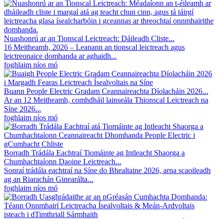
Nuashonrú ar an Tionscal Leictreach: Dáileadh Cliste...
16 Meitheamh, 2026 – Leanann an tionscal leictreach agus
leictreonaice domhanda ar aghaidh...
foghlaim níos mó
Buann People Electric Gradam Ceannaireachta Díolacháin 2026...
Ar an 12 Meitheamh, comhdháil lainseála Thionscal Leictreach na
Síne 2026...
foghlaim níos mó
Borradh Trádála Eachtraí Tiomáinte ag Intleacht Shaorga a
Chumhachtaíonn Daoine Leictreach...
Sonraí trádála eachtraí na Síne do Bhealtaine 2026, arna scaoileadh
ag an Riarachán Ginearálta...
foghlaim níos mó