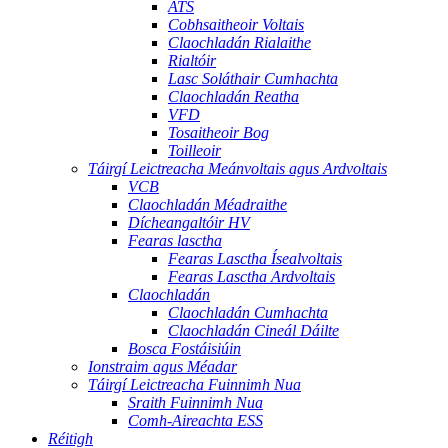
ATS
Cobhsaitheoir Voltais
Claochladán Rialaithe
Rialtóir
Lasc Soláthair Cumhachta
Claochladán Reatha
VFD
Tosaitheoir Bog
Toilleoir
Táirgí Leictreacha Meánvoltais agus Ardvoltais
VCB
Claochladán Méadraithe
Dícheangaltóir HV
Fearas lasctha
Fearas Lasctha Ísealvoltais
Fearas Lasctha Ardvoltais
Claochladán
Claochladán Cumhachta
Claochladán Cineál Dáilte
Bosca Fostáisiúin
Ionstraim agus Méadar
Táirgí Leictreacha Fuinnimh Nua
Sraith Fuinnimh Nua
Comh-Aireachta ESS
Réitigh