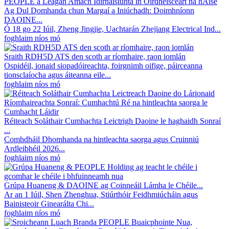
Ag Dul Domhanda chun Margaí a Iniúchadh: Doimhníonn
DAOINE...
Ó 18 go 22 Iúil, Zheng Jingjie, Uachtarán Zhejiang Electrical Ind...
foghlaim níos mó
Sraith RDH5D ATS den scoth ar ríomhaire, raon iomlán
Ospidéil, ionaid siopadóireachta, foirgnimh oifige, páirceanna
tionsclaíocha agus áiteanna eile...
foghlaim níos mó
Réiteach Soláthair Cumhachta Leictrigh Daoine le haghaidh Sonraí
...
Comhdháil Dhomhanda na hintleachta saorga agus Cruinniú
Ardleibhéil 2026...
foghlaim níos mó
Grúpa Huaneng & DAOINE ag Coinneáil Lámha le Chéile...
Ar an 1 Iúil, Shen Zhenghua, Stiúrthóir Feidhmiúcháin agus
Bainisteoir Ginearálta Chi...
foghlaim níos mó