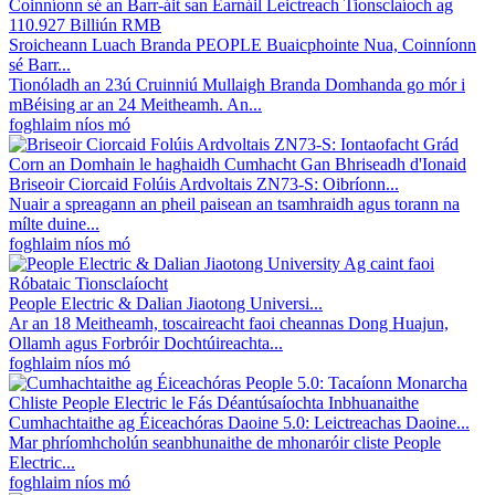
Sroicheann Luach Branda PEOPLE Buaicphointe Nua, Coinníonn
sé Barr...
Tionóladh an 23ú Cruinniú Mullaigh Branda Domhanda go mór i
mBéising ar an 24 Meitheamh. An...
foghlaim níos mó
Briseoir Ciorcaid Folúis Ardvoltais ZN73-S: Oibríonn...
Nuair a spreagann an pheil paisean an tsamhraidh agus torann na
mílte duine...
foghlaim níos mó
People Electric & Dalian Jiaotong Universi...
Ar an 18 Meitheamh, toscaireacht faoi cheannas Dong Huajun,
Ollamh agus Forbróir Dochtúireachta...
foghlaim níos mó
Cumhachtaithe ag Éiceachóras Daoine 5.0: Leictreachas Daoine...
Mar phríomhcholún seanbhunaithe de mhonaróir cliste People
Electric...
foghlaim níos mó