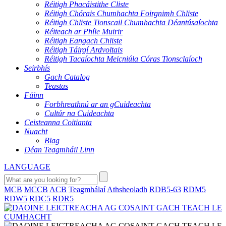
Réitigh Phacáistithe Cliste
Réitigh Chórais Chumhachta Foirgnimh Chliste
Réitigh Chliste Tionscail Chumhachta Déantúsaíochta
Réiteach ar Phíle Muirir
Réitigh Eangach Chliste
Réitigh Táirgí Ardvoltais
Réitigh Tacaíochta Meicniúla Córas Tionsclaíoch
Seirbhís
Gach Catalog
Teastas
Fúinn
Forbhreathnú ar an gCuideachta
Cultúr na Cuideachta
Ceisteanna Coitianta
Nuacht
Blag
Déan Teagmháil Linn
LANGUAGE
MCB
MCCB
ACB
Teagmhálaí
Athsheoladh
RDB5-63
RDM5
RDW5
RDC5
RDR5