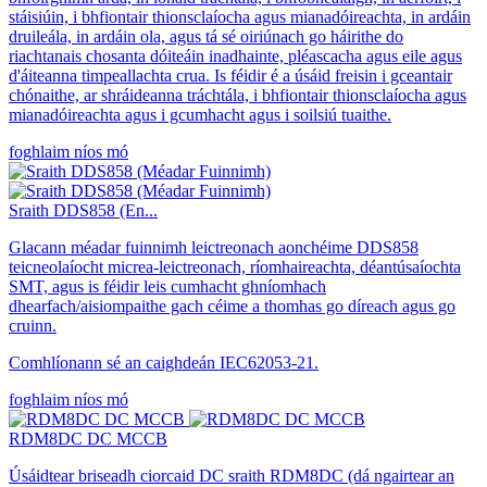
stáisiúin, i bhfiontair thionsclaíocha agus mianadóireachta, in ardáin
druileála, in ardáin ola, agus tá sé oiriúnach go háirithe do
riachtanais chosanta dóiteáin inadhainte, pléascacha agus eile agus
d'áiteanna timpeallachta crua. Is féidir é a úsáid freisin i gceantair
chónaithe, ar shráideanna tráchtála, i bhfiontair thionsclaíocha agus
mianadóireachta agus i gcumhacht agus i soilsiú tuaithe.
foghlaim níos mó
Sraith DDS858 (En...
Glacann méadar fuinnimh leictreonach aonchéime DDS858
teicneolaíocht micrea-leictreonach, ríomhaireachta, déantúsaíochta
SMT, agus is féidir leis cumhacht ghníomhach
dhearfach/aisiompaithe gach céime a thomhas go díreach agus go
cruinn.
Comhlíonann sé an caighdeán IEC62053-21.
foghlaim níos mó
RDM8DC ​​DC MCCB
Úsáidtear briseadh ciorcaid DC sraith RDM8DC ​​(dá ngairtear an