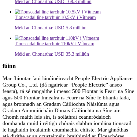
Méid an Chonartha: USD 168.3 milliún
Tionscadal líne tarchuir 10.5kV i Vítneam
Méid an Chonartha: USD 5.8 milliún
Tionscadal líne tarchuir 110kV i Vítneam
Méid an Chonartha: USD 35.3 milliún
fúinn
Mar fhiontar faoi lánúinéireacht People Electric Appliance
Group Co., Ltd. (dá ngairtear “People Electric” anseo
feasta), tá sé rangaithe i measc 500 Fiontar is Fearr na Síne
agus 500 Fiontar Innealra is Fearr na Síne le blianta fada,
agus bronnadh an Gradam Cáilíochta Náisiúnta agus
Gradam Ainmniúcháin Dhuais Cáilíochta na Síne air.
Chomh maith leis sin, is soláthraí ceannródaíoch
domhanda muid i réitigh chórais slabhra iomlána tionscail
le haghaidh trealaimh chumhachta chliste. Mar ghnóthas
atá dírithe ar an gcustaiméir, braithimid ar Éiceachóras