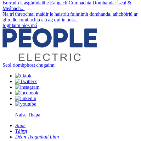
Borradh Uasghrádaithe Eangach Cumhachta Domhanda: Íseal &
Meánach...
Na trí threochtaí maidir le haistriú fuinnimh domhanda, athchóiriú ar
ghreille cumhachta atá ag dul in aois...
foghlaim níos mó
Seol ríomhphost chugainn
Naisc Thapa
Baile
Táirgí
Déan Teagmháil Linn