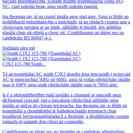
táscaire gníomhaíochta, scaradh inslithe teagmhálacha cúnta NO,
NC, cuid suiteála beag, agus modh suiteála éagsúil.
Ina theannta sin, tá na cnaipí tástála agus stad aige. Agus is féidir an
tsolúbthacht gníomhaíochta a iniúchadh, tá an clúdach cosanta ann a
choisceann turraing ar an lámh, sábháilte le húsáid, leis an
l
gléas
glasála chun mí-oibriú a chosc etc. Comhlíonann an táirge seo na
caighdeáin IEC60947-4-1.
foghlaim níos mó
CJX2 115-780 Sraith...
Tá an teagmhálaí AC sraith CJX2 deartha lena imscaradh i gciorcaid
AC le minicíochtaí 50Hz nó 60Hz, agus tá voltas oibriúcháin rátáilte
suas le 690V agus sruth oibriúcháin rátáilte suas le 780A aige.
Is é a phríomhfheidhm rialú iargúlta a chumasú ar nascadh agus
dícheangal ciorcaid, rud a éascaíonn oibríochtaí sábháilte agus
áisiúla ar siúl/as do chórais leictreacha. Ina theannta sin, is féidir an
teagmhálaí a chomhtháthú le hathsheachadán teirmeach chun
tosaitheoir leictreamaighnéadach a fhoirmiú, a sholáthraíonn cosaint
iontaofa ró-ualaigh don chiorcad ceangailte.
Comhlíonann an táirge seo go hiomlán an caighdeán idirnáisiúnta